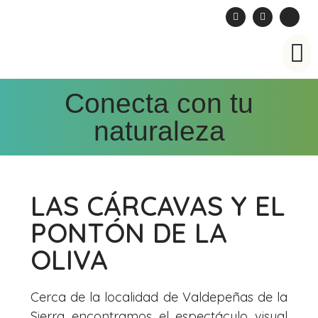
Cuaderno de campo
Conecta con tu
naturaleza
LAS CÁRCAVAS Y EL
PONTÓN DE LA
OLIVA
Cerca de la localidad de Valdepeñas de la
Sierra encontramos el espectáculo visual