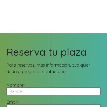
Reserva tu plaza
Para reservas, más información, cualquier
duda o pregunta, contáctanos.
Nombre*
Email*