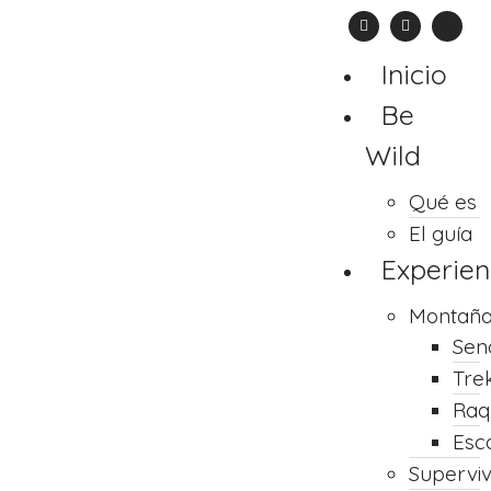
Inicio
Be
Wild
Qué es
El guía
Experien
Montañ
Sen
Tre
Raq
Esc
Supervi