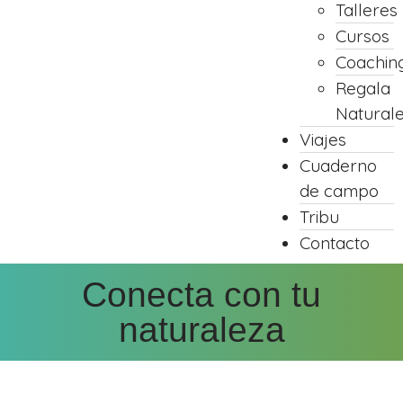
Talleres
Cursos
Coachin
Regala
Natural
Viajes
Cuaderno
de campo
Tribu
Contacto
Conecta con tu
naturaleza