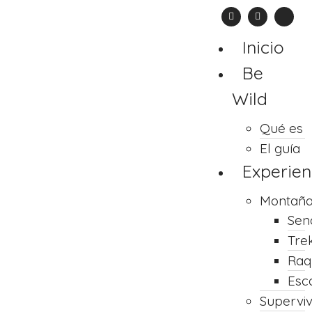
Inicio
Be
Wild
Qué es
El guía
Experien
Montañ
Sen
Tre
Raq
Esc
Supervi