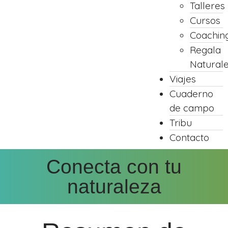
Talleres
Cursos
Coachin
Regala
Natural
Viajes
Cuaderno
de campo
Tribu
Contacto
Conecta con tu
naturaleza